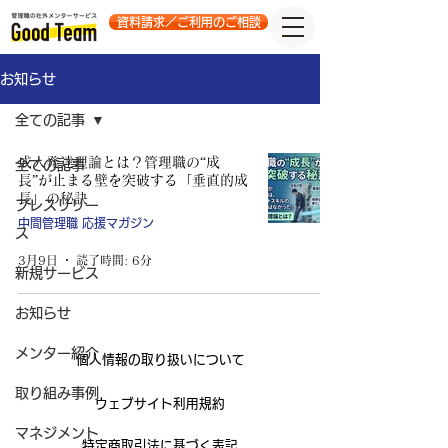
資料請求／ご利用のご相談
お知らせ
全ての記事
成人発達理論とは？管理職の“成
全ての記事
長”が止まる壁を突破する「垂直的成
長」の秘訣
プレスリリー
中間管理職 応援マガジン
ス
3月9日
読了時間: 6分
新規サービス
お知らせ
メンター紹介
個人情報の取り扱いについて
取り組み事例
ウェブサイト利用規約
マネジメント
特定商取引法に基づく表記