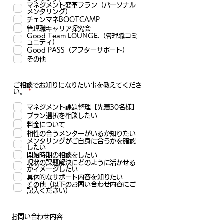
マネジメント変革プラン（パーソナル
メンタリング）
チェンマネBOOTCAMP
管理職キャリア探究会
Good Team LOUNGE.（管理職コミ
ュニティ）
Good PASS（アフターサポート）
その他
ご相談でお知りになりたい事を教えてくださ
必
い。
*
須
項
マネジメント課題整理【先着30名様】
目
プラン選択を相談したい
料金について
相性の合うメンターがいるか知りたい
メンタリングがご自身に合うかを確認
したい
開始時期の相談をしたい
現状の課題解決にどのように活かせる
かイメージしたい
具体的なサポート内容を知りたい
その他（以下のお問い合わせ内容にご
記入ください）
お問い合わせ内容