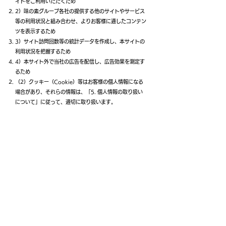
イトをご利用いただくため
2）味の素グループ各社の提供する他のサイトやサービス
等の利用状況と組み合わせ、よりお客様に適したコンテン
ツを表示するため
3）サイト訪問回数等の統計データを作成し、本サイトの
利用状況を把握するため
4）本サイト外で当社の広告を配信し、広告効果を測定す
るため
（2）クッキー（Cookie）等はお客様の個人情報になる
場合があり、それらの情報は、「5. 個人情報の取り扱い
について」に従って、適切に取り扱います。
10. 準拠法・管轄裁判所につ
いて
（1）本サイトおよび本規約の解釈および運用は、日本法
に準拠します。
（2）本サイトおよび本規約に関わる紛争は、東京地方裁
判所を第一審の専属的合意管轄裁判所とします。