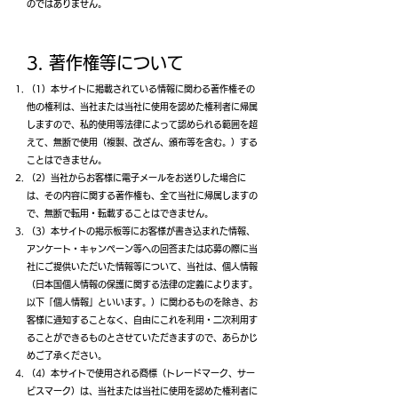
のではありません。
3. 著作権等について
（1）本サイトに掲載されている情報に関わる著作権その
他の権利は、当社または当社に使用を認めた権利者に帰属
しますので、私的使用等法律によって認められる範囲を超
えて、無断で使用（複製、改ざん、頒布等を含む。）する
ことはできません。
（2）当社からお客様に電子メールをお送りした場合に
は、その内容に関する著作権も、全て当社に帰属しますの
で、無断で転用・転載することはできません。
（3）本サイトの掲示板等にお客様が書き込まれた情報、
アンケート・キャンペーン等への回答または応募の際に当
社にご提供いただいた情報等について、当社は、個人情報
（日本国個人情報の保護に関する法律の定義によります。
以下「個人情報」といいます。）に関わるものを除き、お
客様に通知することなく、自由にこれを利用・二次利用す
ることができるものとさせていただきますので、あらかじ
めご了承ください。
（4）本サイトで使用される商標（トレードマーク、サー
ビスマーク）は、当社または当社に使用を認めた権利者に