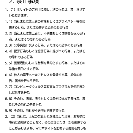
2. 禁止事項
（1）本サイトのご利用に際し、次の行為は、禁止させて
いただきます。
1）当社または第三者の財産もしくはプライバシー等を侵
害する行為、または侵害する恐れのある行為
2）当社または第三者に、不利益もしくは損害を与える行
為、またはその恐れのある行為
3）公序良俗に反する行為、またはその恐れのある行為
4）犯罪行為もしくは犯罪行為に結びつく行為、またはそ
の恐れのある行為
5）営業活動もしくは営利を目的とする行為、またはその
準備を目的とする行為
6）他人の電子メールアドレスを登録する等、虚偽の申
告、届出を行なう行為
7）コンピュータウィルス等有害なプログラムを使用また
は提供する行為
8）その他、法律、法令もしくは条例に違反する行為、ま
たはその恐れのある行為
9）その他、当社が不適切と判断する行為
（2）当社は、上記の禁止行為を発見した場合、お客様に
事前に通知することなく、その全部または一部を削除する
ことがありますが、常に本サイトを監視する義務を負うも