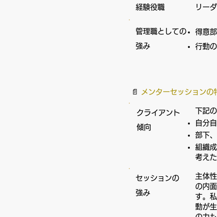
​経験役職
リーダ
管理職としての
得意部
強み
行動の
​📄
メンターセッションの
下記の
​クライアント
自分自
傾向
部下、
組織成
考えた
主体性
セッションの
の内面
強み
す。私
動が生
の力も