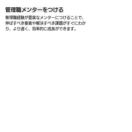
管理職メンターをつける
管理職経験が豊富なメンターにつけることで、
伸ばすべき要素や解決すべき課題がすぐにわか
り、より速く、効率的に成長ができます。
管理職の仲間を見つける
仲間を作ることで、よりリアルで実践的な学び
を得ることや、孤独になりがちな管理職という
立場を支え合うこともできます。
管理職メンターや管理職
仲間を探すならGood 
Teamへ！
Good Teamでは、新任管理職や管理職を目指
す方の成長を支援する
メンターサービス
を提供
しています。
管理職経験が豊富なメンターからメンタリング