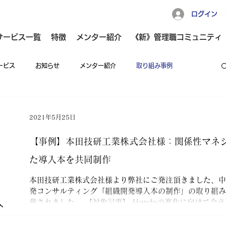
ログイン
サービス一覧
特徴
メンター紹介
《新》管理職コミュニティ
ービス
お知らせ
メンター紹介
取り組み事例
マネジメント力向上
リーダーシップ向上
広報
2021年5月25日
【事例】本田技研工業株式会社様：関係性マネ
職コミュニティ
人事・経営者のお悩み解決Tips
た導入本を共同制作
本田技研工業株式会社様より弊社にご発注頂きました、中
 応援マガジン
GoodTeamマガジン
女性管理職Tips
発コンサルティング「組織開発導入本の制作」の取り組みが
載されました。 【対象記事】 Hondaの進化に向けて今
出すために。現場と伴走した...