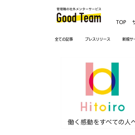
TOP
全ての記事
プレスリリース
新規サ
マネジメント相談
キャンペーン
女性管理職
新任管理職
管理
DEI・女性活躍推進Tips
中間管理職