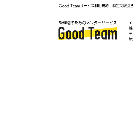
イベント・セミナー
Good PAS
Good Teamサービス利用規約
特定商取引
管理職のためのメンターサービス
＜
管理職ベーシック勉強会
マネジメ
株
〒
h
マネジメント読書会
コンパッショ
管理職のお悩み相談