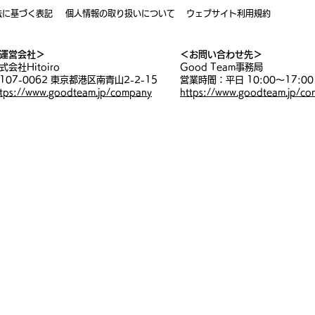
S活動レポート
アーカイブ動画：Luminary会員限定
法に基づく表記
個人情報の取り扱いについて
ウェブサイト利用規約
運営会社＞
＜お問い合わせ先＞
ント研究会
キャリア探究会
Good PASS入会特典
式会社Hitoiro
Good Team事務局
107-0062 東京都港区南青山2-2-15
営業時間：平日 10:00〜17:00
ttps://www.goodteam.jp/company
https://www.goodteam.jp/con
ン・リーダーシップ講座
管理職のウェルビーイング