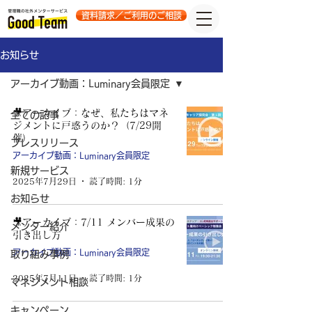
資料請求／ご利用のご相談
お知らせ
アーカイブ動画：Luminary会員限定
🎥アーカイブ：なぜ、私たちはマネ
全ての記事
ジメントに戸惑うのか？（7/29開
催）
プレスリリース
アーカイブ動画：Luminary会員限定
新規サービス
2025年7月29日
読了時間: 1分
お知らせ
🎥アーカイブ：7/11 メンバー成果の
メンター紹介
引き出し方
アーカイブ動画：Luminary会員限定
取り組み事例
2025年7月11日
読了時間: 1分
マネジメント相談
キャンペーン