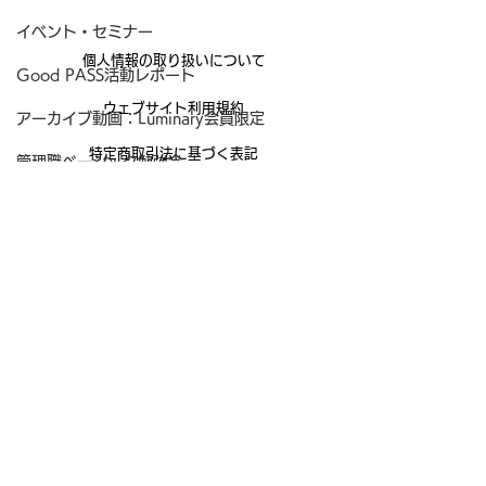
イベント・セミナー
個人情報の取り扱いについて
Good PASS活動レポート
ウェブサイト利用規約
アーカイブ動画：Luminary会員限定
特定商取引法に基づく表記
管理職ベーシック勉強会
Good Teamサービス利用規約
マネジメント研究会
キャリア探究会
管理職のためのメンターサービス
Good PASS入会特典
マネジメント読書会
＜運営会社＞
コンパッション・リーダーシップ講座
株式会社Hitoiro
〒107-0062 東京都港区南青山2-2-15
管理職のウェルビーイング
https://www.goodteam.jp/company
管理職のお悩み相談
＜お問い合わせ先＞