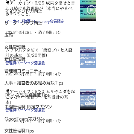
🎥アーカイブ：6/25 成果を出せと言
われ続ける管理職が「本当にやるべ
マネジメント力向上
き3つのこと」
アーカイブ動画：Luminary会員限定
リーダーシップ向上
2025年6月25日
読了時間: 1分
広報
女性管理職
ムリやムダを防ぐ「業務プロセス設
計の基本」(6/20開催)
新任管理職
管理職ベーシック勉強会
管理職コミュニティ
2025年6月22日
読了時間: 4分
人事・経営者のお悩み解決Tips
🎥アーカイブ：6/20 ムリやムダを起
DEI・女性活躍推進Tips
こさない「業務プロセス設計の基
本」
中間管理職 応援マガジン
管理職ベーシック勉強会
GoodTeamマガジン
2025年6月20日
読了時間: 1分
女性管理職Tips