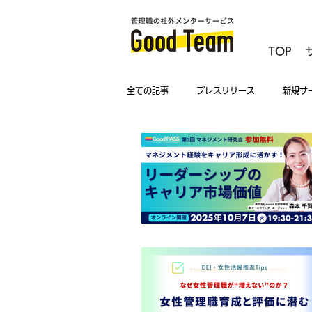
TOP
全ての記事
プレスリリース
新規サ
マネジメント相談
キャンペーン
女性管理職
新任管理職
管理
DEI・女性活躍推進Tips
中間管理職