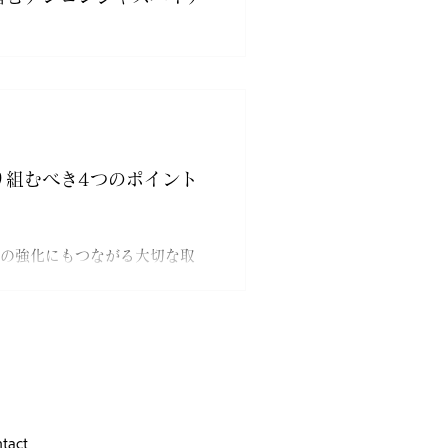
評価のヒントとなる場になる
力不足」ではなく、「期待される
る力の“正体”がわからないま
ます。特に「リーダーシッ
り組むべき4つのポイント
の強化にもつながる大切な取
に悩む企業が多いことも事実。
として取り組んでいくべき4つ
tact