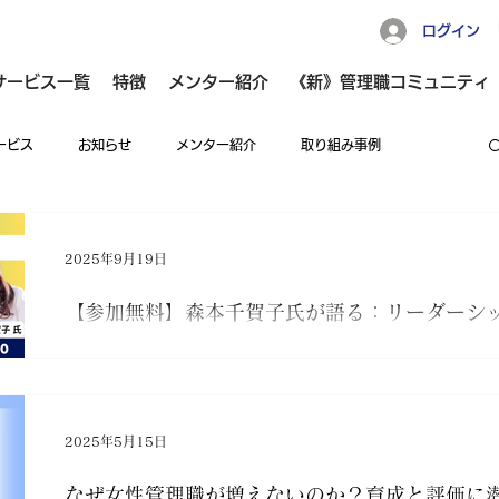
ログイン
サービス一覧
特徴
メンター紹介
《新》管理職コミュニティ
ービス
お知らせ
メンター紹介
取り組み事例
マネジメント力向上
リーダーシップ向上
広報
2025年9月19日
【参加無料】森本千賀子氏が語る：リーダーシ
職コミュニティ
人事・経営者のお悩み解決Tips
マネジメント経験をキャリア形成に活かす！
森本千賀子氏と語るリーダーシップのキャリア市場価値。
 応援マガジン
GoodTeamマガジン
女性管理職Tips
リア市場においても大きな資産となります。 では、その価値はどのように評価され、ど
2025年5月15日
う活かせるのでしょうか。 今回のオンラインイベントでは、CxOクラスの採用支援に豊
富な実績を持つ森本千賀子氏をお迎えし、 「マネジメント経験をキャリア資産に変える
なぜ女性管理職が増えないのか？育成と評価に
視点」をお話しいただきます。 管理職・マネジメントに携わる方とっては自身の成長を