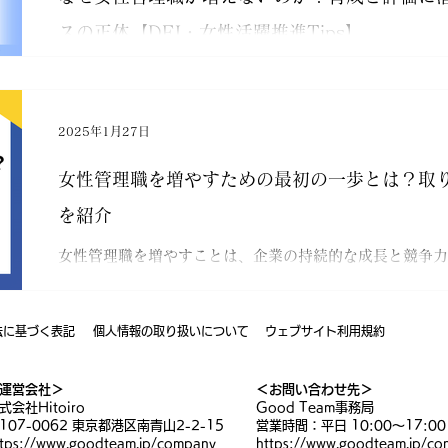
S活動レポート
アーカイブ動画：Luminary会員限定
描く機会に、人事の方にとってはマネジメント層の育成や
スの正体【DEI・女性活躍推進Tips】
でしょう。
女性管理職が育ちにくい“構造的な原因”とは？ ☑️「実
ント研究会
キャリア探究会
Good PASS入会特典
力の定義」が曖昧 多くの女性従業員が、管理職に求められ
ま評価され、「まだ早い」と見なされる傾向に直面してい
2025年1月27日
プ」や「マネジメント力」という言...
ン・リーダーシップ講座
管理職のウェルビーイング
女性管理職を増やすための最初の一歩とは？取
を紹介
女性管理職を増やすことは、企業の持続的な成長と競争力
り組みです。 一方で、女性管理職の育成と登用には様々
そこで本記事では、女性管理職を増やしていくために組織
のポイントを、具体的な実践方法ととも...
法に基づく表記
個人情報の取り扱いについて
ウェブサイト利用規約
運営会社＞
＜お問い合わせ先＞
式会社Hitoiro
Good Team事務局
107-0062 東京都港区南青山2-2-15
営業時間：平日 10:00〜17:00
ttps://www.goodteam.jp/company
https://www.goodteam.jp/con