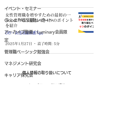
イベント・セミナー
女性管理職を増やすための最初の一
Good PASS活動レポート
歩とは？取り組むべき4つのポイント
を紹介
アーカイブ動画：Luminary会員限
DEI・女性活躍推進Tips
定
2025年1月27日
読了時間: 5分
管理職ベーシック勉強会
マネジメント研究会
個人情報の取り扱いについて
キャリア探究会
ウェブサイト利用規約
Good PASS入会特典
特定商取引法に基づく表記
マネジメント読書会
Good Teamサービス利用規約
コンパッション・リーダーシップ
講座
管理職のためのメンターサービス
管理職のウェルビーイング