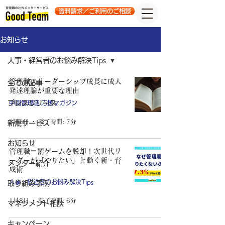
資料請求／ご利用のご相談
お知らせ
人事・経営者のお悩み解決Tips
管理職のリーダーシップ成長に成人
全ての記事
発達理論が重要な理由
プレスリリース
中間管理職 応援マガジン
3月3日
読了時間: 7分
新規サービス
お知らせ
管理職＝罰ゲームを脱却！次世代リ
ーダーが「やりたい」と動く新・育
メンター紹介
成術
人事・経営者のお悩み解決Tips
取り組み事例
1月8日
読了時間: 6分
マネジメント相談
キャンペーン