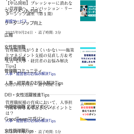
【申込開始】プレッシャーに潰れな
い管理職へ。コンパッション・リー
マネジメント力向上
ダーシップ講座（第１期）
新規サービス
リーダーシップ向上
2025年9月24日
読了時間: 3分
広報
女性管理職
管理職育成がうまくいかない──施策
とマネジメント支援の見直し方＆考
新任管理職
え方【人事・経営者のお悩み解決
Tips】
管理職コミュニティ
人事・経営者のお悩み解決Tips
人事・経営者のお悩み解決Tips
2025年5月13日
読了時間: 5分
DEI・女性活躍推進Tips
管理職候補の育成において、人事担
中間管理職 応援マガジン
当者が押さえておきたいポイントと
は？
GoodTeamマガジン
人事・経営者のお悩み解決Tips
女性管理職Tips
2025年1月27日
読了時間: 5分